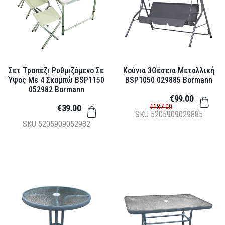
Σετ Τραπέζι Ρυθμιζόμενο Σε
Κούνια 3Θέσεια Μεταλλική
Ύψος Με 4 Σκαμπώ BSP1150
BSP1050 029885 Bormann
052982 Bormann
€99.00
€39.00
€187.00
SKU
5205909029885
SKU
5205909052982