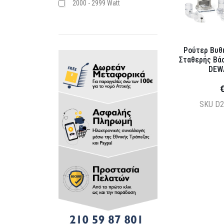
2000 - 2999 Watt
Ρούτερ Βυθι
Σταθερής Βά
DEW
€
SKU
D2