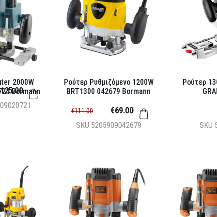
uter 2000W
Ρούτερ Ρυθμιζόμενο 1200W
Ρούτερ 1
125.00
721 Bormann
BRT1300 042679 Bormann
GRA
09020721
€69.00
€111.00
SKU
5205909042679
SKU