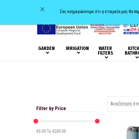
×
Σας ενημερώνουμε ότι η εταιρεία μας θα π
GARDEN
IRRIGATION
WATER
KITC
FILTERS
BATHR
Filter by Price
€
0.00
To €
200.00