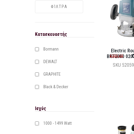
Κατασκευαστής
Bormann
Electric Ro
€
BRT2000 020
€202.00
DEWALT
SKU
52059
GRAPHITE
Black & Decker
Ισχύς
1000 - 1499 Watt