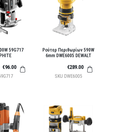
300W 59G717
Ρούτερ Περιθωρίων 590W
PHITE
6mm DWE6005 DEWALT
€96.00
€289.00
59G717
SKU
DWE6005