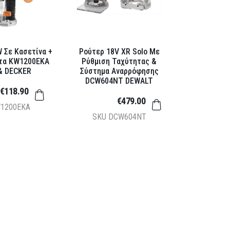
 Σε Κασετίνα +
Ρούτερ 18V XR Solo Με
ατα KW1200EKA
Ρύθμιση Ταχύτητας &
& DECKER
Σύστημα Αναρρόφησης
DCW604NT DEWALT
€118.90
€479.00
1200EKA
SKU
DCW604NT