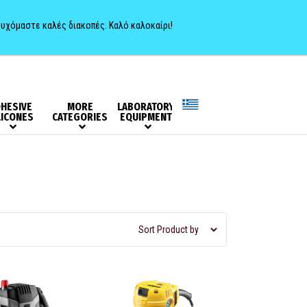
0
ευχόμαστε καλές διακοπές. Καλό καλοκαίρι!
HESIVE
MORE
LABORATORY
LICONES
CATEGORIES
EQUIPMENT