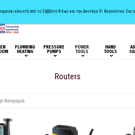
αραμείνει κλειστή από το Σάββατο 8 έως και την Δευτέρα 31 Αυγούστου. Σας 
HEN
PLUMBING
PRESSURE
POWER
HAND
AD
OOM
HEATING
PUMPS
TOOLS
TOOLS
SI
Routers