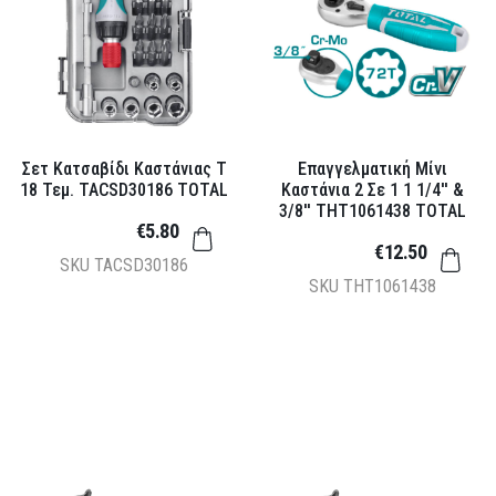
Σετ Κατσαβίδι Καστάνιας Τ
Επαγγελματική Μίνι
18 Τεμ. TACSD30186 TOTAL
Καστάνια 2 Σε 1 1 1/4'' &
3/8'' THT1061438 TOTAL
€5.80
€12.50
SKU
TACSD30186
SKU
THT1061438