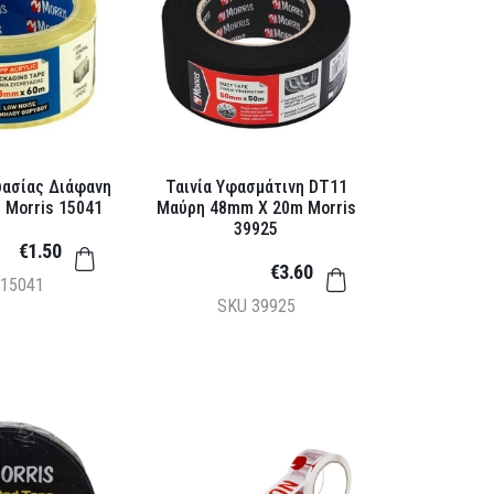
υασίας Διάφανη
Ταινία Υφασμάτινη DT11
 Morris 15041
Μαύρη 48mm X 20m Morris
39925
€1.50
€3.60
15041
SKU
39925