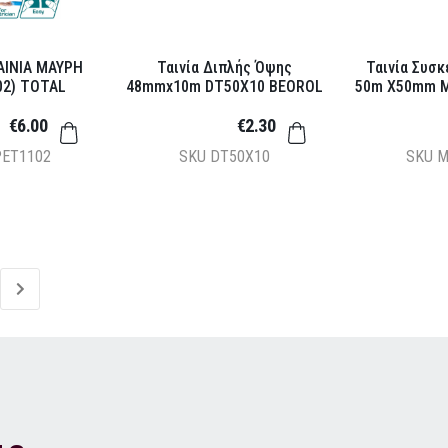
ΑΙΝΙΑ ΜΑΥΡΗ
Ταινία Διπλής Όψης
Ταινία Συσ
02) TOTAL
48mmx10m DT50X10 BEOROL
50m X50mm M
€6.00
€2.30
ET1102
SKU
DT50X10
SKU
M
»