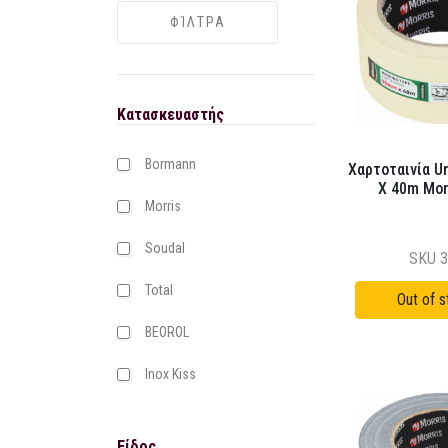
Κατασκευαστής
Bormann
Χαρτοταινία U
X 40m Mor
Morris
Soudal
SKU
3
Total
BEOROL
Inox Kiss
Είδος