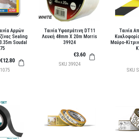
Ταινία Α
ινία Αρμών
Ταινία Υφασμάτινη DT11
Κυκλοφορί
ζίνας Sealing
Λευκή 48mm X 20m Morris
Μαύρο-Κίτριν
3.35m Soudal
39924
K
75
€3.60
€12.80
SKU
39924
SKU
S
1075