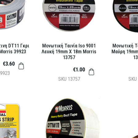
ινη DT11 Γκρι
Μονωτική Ταινία Iso 9001
Μονωτική Τα
orris 39923
Λευκή 19mm X 18m Morris
Μαύρη 19mm
13757
13
€3.60
€1.00
9923
SKU
13757
SKU