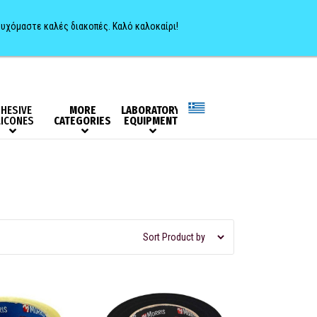
0
ευχόμαστε καλές διακοπές. Καλό καλοκαίρι!
HESIVE
MORE
LABORATORY
LICONES
CATEGORIES
EQUIPMENT