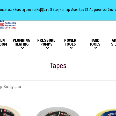
αραμείνει κλειστή από το Σάββατο 8 έως και την Δευτέρα 31 Αυγούστου. Σας 
HEN
PLUMBING
PRESSURE
POWER
HAND
AD
OOM
HEATING
PUMPS
TOOLS
TOOLS
SI
Tapes