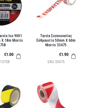
ινία Iso 9001
Ταινία Συσκευασίας
 X 18m Morris
Εύθραυστο 50mm X 60m
758
Morris 33475
€1.00
€1.90
13758
SKU
33475