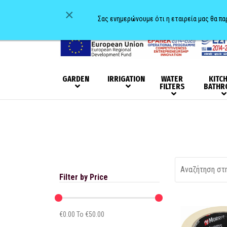
×
Σας ενημερώνουμε ότι η εταιρεία μας θα π
GARDEN
IRRIGATION
WATER
KITC
FILTERS
BATHR
Filter by Price
€
0.00
To €
50.00