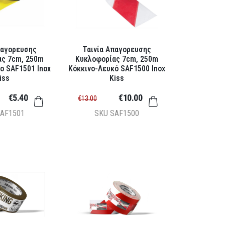
παγορευσης
Ταινία Απαγορευσης
ας 7cm, 250m
Κυκλοφορίας 7cm, 250m
ο SAF1501 Inox
Κόκκινο-Λευκό SAF1500 Inox
iss
Kiss
€5.40
€10.00
€13.00
AF1501
SKU
SAF1500