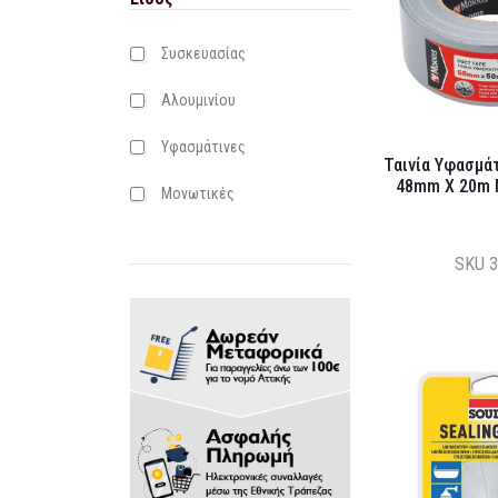
Συσκευασίας
Αλουμινίου
Υφασμάτινες
Ταινία Υφασμάτ
48mm X 20m M
Μονωτικές
SKU
3