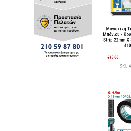
Μονωτική Τα
Μπάνιου - Κου
Strip 22mm X 
410
€15.00
SKU
4