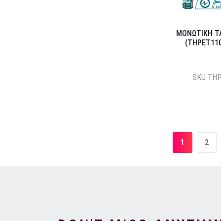
ΜΟΝΩΤΙΚΗ Τ
(THPET11
SKU
THP
1
2