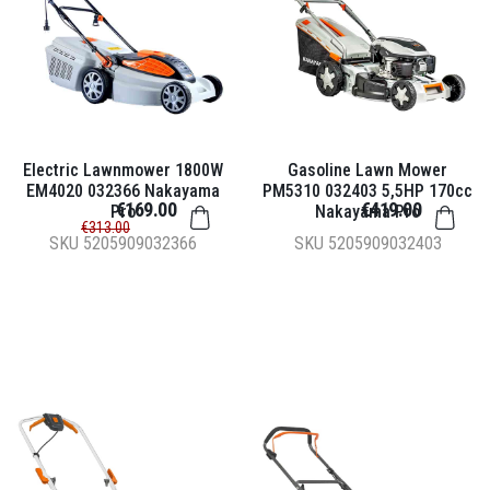
Electric Lawnmower 1800W
Gasoline Lawn Mower
EM4020 032366 Nakayama
PM5310 032403 5,5HP 170cc
€169.00
€419.00
Pro
Nakayama Pro
€313.00
SKU
5205909032366
SKU
5205909032403