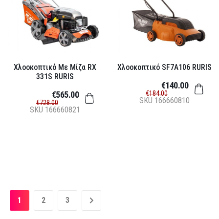
Χλοοκοπτικό Με Μίζα RX
Χλοοκοπτικό SF7A106 RURIS
331S RURIS
€140.00
€565.00
€184.00
SKU
166660810
€728.00
SKU
166660821
1
2
3
»