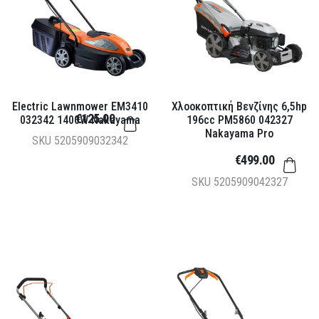
Electric Lawnmower EM3410
Χλοοκοπτική Βενζίνης 6,5hp
€125.00
032342 1400W Nakayama
196cc PM5860 042327
Nakayama Pro
SKU
5205909032342
€499.00
SKU
5205909042327