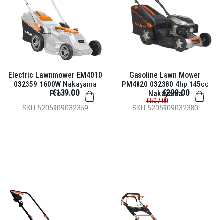
Electric Lawnmower EM4010
Gasoline Lawn Mower
032359 1600W Nakayama
PM4820 032380 4hp 145cc
€139.00
€299.00
Pro
Nakayama
€507.00
SKU
5205909032359
SKU
5205909032380