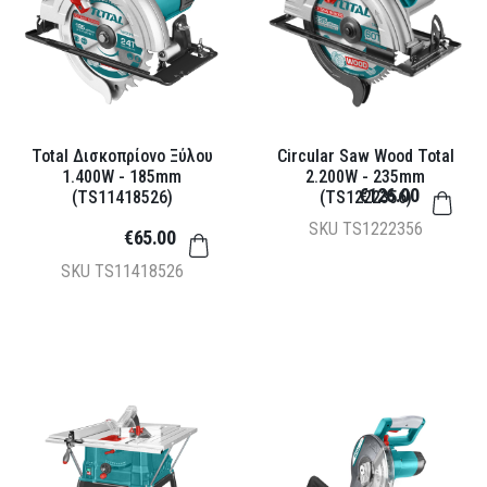
Total Δισκοπρίονο Ξύλου
Circular Saw Wood Total
1.400W - 185mm
2.200W - 235mm
€126.00
(TS11418526)
(TS1222356)
SKU
TS1222356
€65.00
SKU
TS11418526