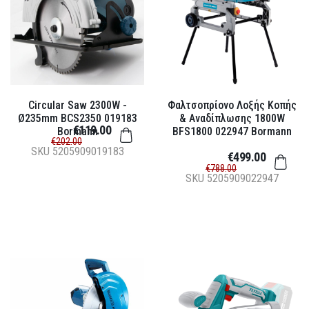
Circular Saw 2300W -
Φαλτσοπρίονο Λοξής Κοπής
Ø235mm BCS2350 019183
& Αναδίπλωσης 1800W
€119.00
Bormann
BFS1800 022947 Bormann
€202.00
SKU
5205909019183
€499.00
€788.00
SKU
5205909022947