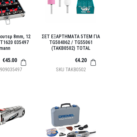
Ρουτερ 8mm, 12
ΣΕΤ ΕΞΑΡΤΗΜΑΤΑ 5ΤΕΜ ΓΙΑ
HT1620 035497
TG504062 / TG55061
mann
(TAKB0502) TOTAL
€45.00
€4.20
909035497
SKU
TAKB0502