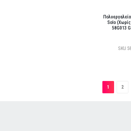
Πολυεργαλείο
Solo (Χωρίς
58G013 
SKU
5
1
2