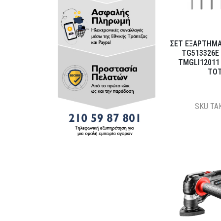
ΣΕΤ ΕΞΑΡΤΗΜΑ
TG513326E 
TMGLI12011 
TO
SKU
TA