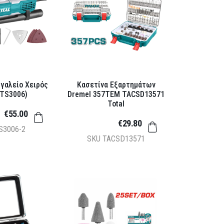
ργαλείο Χειρός
Κασετίνα Εξαρτημάτων
(TS3006)
Dremel 357ΤΕΜ TACSD13571
Total
€55.00
€29.80
S3006-2
SKU
TACSD13571