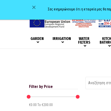
×
Σας ενημερώνουμε ότι η εταιρεία μας θα π
GARDEN
IRRIGATION
WATER
KITC
FILTERS
BATHR
Filter by Price
€
0.00
To €
200.00