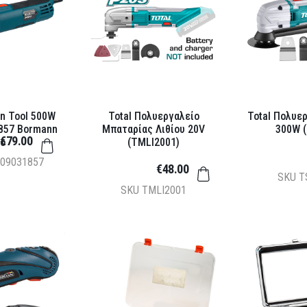
on Tool 500W
Total Πολυεργαλείο
Total Πολυε
857 Bormann
Μπαταρίας Λιθίου 20V
300W 
€79.00
o
(TMLI2001)
09031857
€48.00
SKU
T
SKU
TMLI2001