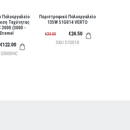
ό Πολυεργαλείο
Περιστροφικό Πολυεργαλείο
μιση Ταχύτητας
135W 51G014 VERTO
 3000 (3000 -
 Dremel
€24.50
€33.00
SKU
51G014
€122.00
133000HC