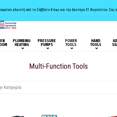
αραμείνει κλειστή από το Σάββατο 8 έως και την Δευτέρα 31 Αυγούστου. Σας 
HEN
PLUMBING
PRESSURE
POWER
HAND
AD
OOM
HEATING
PUMPS
TOOLS
TOOLS
SI
Multi-Function Tools