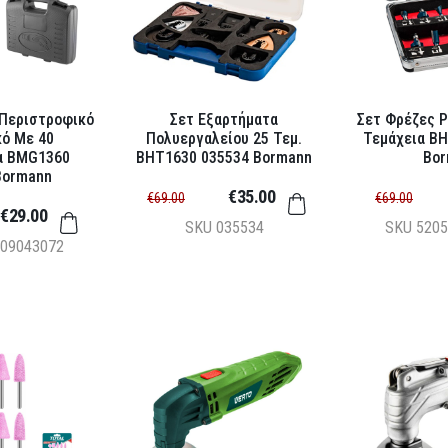
Περιστροφικό
Σετ Εξαρτήματα
Σετ Φρέζες 
ό Με 40
Πολυεργαλείου 25 Τεμ.
Τεμάχεια B
α BMG1360
BHT1630 035534 Bormann
Bor
Bormann
€35.00
€69.00
€69.00
€29.00
SKU
035534
SKU
5205
09043072