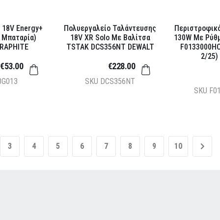
 18V Energy+
Πολυεργαλείο Ταλάντευσης
Περιστροφικ
 Μπαταρία)
18V XR Solo Με Βαλίτσα
130W Με Ρύθ
GRAPHITE
TSTAK DCS356ΝΤ DEWALT
F0133000HC
2/25)
€53.00
€228.00
8G013
SKU
DCS356ΝΤ
SKU
F0
3
4
5
6
7
8
9
10
»