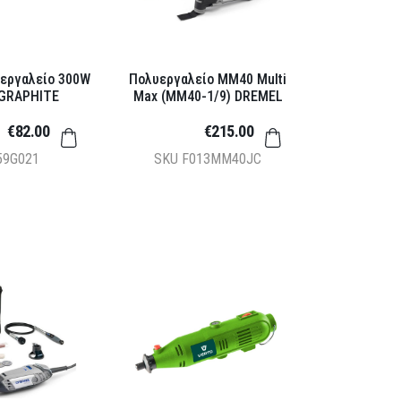
υεργαλείο 300W
Πολυεργαλείο MM40 Multi
GRAPHITE
Max (MM40-1/9) DREMEL
€82.00
€215.00
59G021
SKU
F013MM40JC