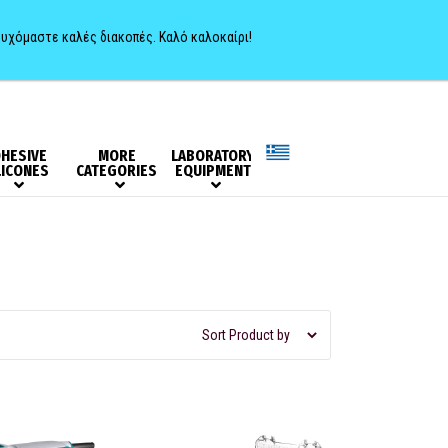
0
ευχόμαστε καλές διακοπές. Καλό καλοκαίρι!
HESIVE
MORE
LABORATORY
LICONES
CATEGORIES
EQUIPMENT