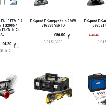
ΤΑ 10ΤΕΜ ΓΙΑ
Παλμικό Πολυεργαλείο 220W
Παλμικό Πολ
/ TG2006 /
51G330 VERTO
59G021 
(TAKB1012)
TAL
€56.00
€105.00
SKU
51G330
SKU
€4.20
KB1012