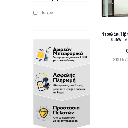
Τοίχου
Ντουλάπι Ήβη
006W Te
€
SKU
67