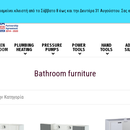
αραμείνει κλειστή από το Σάββατο 8 έως και την Δευτέρα 31 Αυγούστου. Σας 
HEN
PLUMBING
PRESSURE
POWER
HAND
AD
OOM
HEATING
PUMPS
TOOLS
TOOLS
SI
Bathroom furniture