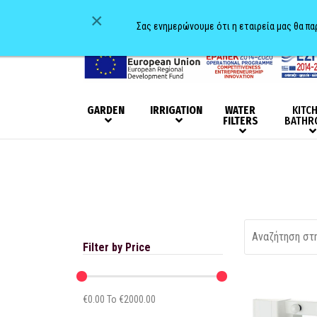
×
Σας ενημερώνουμε ότι η εταιρεία μας θα π
GARDEN
IRRIGATION
WATER
KITC
FILTERS
BATHR
Filter by Price
€
0.00
To €
2000.00