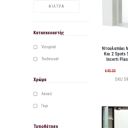
Κατασκευαστής
Viospiral
Ντουλαπάκι 
Kαι 2 Spots 
Technoset
Incerti Plas
€40.00
SKU
5
Χρώμα
Λευκό
Γκρι
Τοποθέτηση