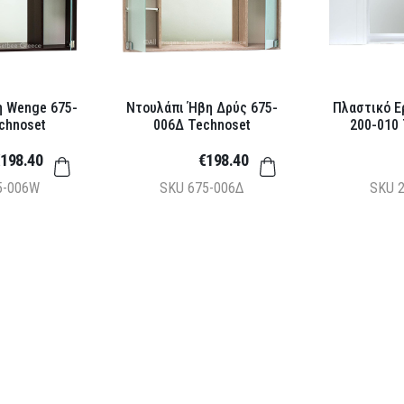
 Wenge 675-
Ντουλάπι Ήβη Δρύς 675-
Πλαστικό Ε
chnoset
006Δ Technoset
200-010
198.40
€198.40
5-006W
SKU
675-006Δ
SKU