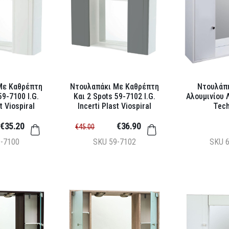
Με Καθρέπτη
Ντουλαπάκι Με Καθρέπτη
Ντουλάπ
59-7100 I.G.
Kαι 2 Spots 59-7102 I.G.
Αλουμινίου 
t Viospiral
Incerti Plast Viospiral
Tec
€35.20
€36.90
€45.00
9-7100
SKU
59-7102
SKU