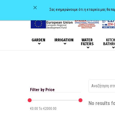
×
Σας ενημερώνουμε ότι η εταιρεία μας θα π
GARDEN
IRRIGATION
WATER
KITC
FILTERS
BATHR
Filter by Price
No results f
€
0.00
To €
2000.00