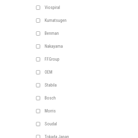
Viospiral
Kumatsugen
Benman
Nakayama
F.F.Group
ΟΕΜ
Stabila
Bosch
Morris
Soudal
Tokada Japan