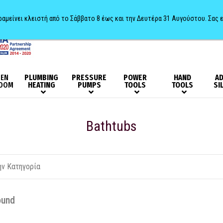
αραμείνει κλειστή από το Σάββατο 8 έως και την Δευτέρα 31 Αυγούστου. Σας 
HEN
PLUMBING
PRESSURE
POWER
HAND
AD
OOM
HEATING
PUMPS
TOOLS
TOOLS
SI
Bathtubs
ound