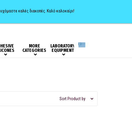
0
ευχόμαστε καλές διακοπές. Καλό καλοκαίρι!
HESIVE
MORE
LABORATORY
LICONES
CATEGORIES
EQUIPMENT