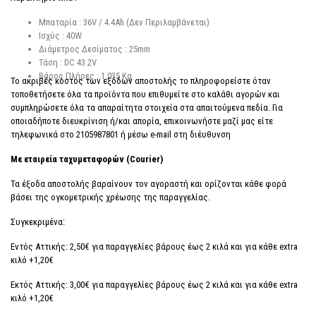
Μπαταρία : 36V / 4.4Ah (Δεν Περιλαμβάνεται)
Ισχύς : 40W
Διάμετρος Δεσίματος : 25mm
Τάση : DC 43.2V
Βάρος Πλήρες : 1.035 Kg
Το ακριβές κόστος των εξόδων αποστολής το πληροφορείστε όταν
τοποθετήσετε όλα τα προϊόντα που επιθυμείτε στο καλάθι αγορών και
συμπληρώσετε όλα τα απαραίτητα στοιχεία στα απαιτούμενα πεδία. Για
οποιαδήποτε διευκρίνιση ή/και απορία, επικοινωνήστε μαζί μας είτε
τηλεφωνικά στο 2105987801 ή μέσω e-mail στη διέυθυνση
info@prodepot.gr
Με εταιρεία ταχυμεταφορών (Courier)
Τα έξοδα αποστολής βαραίνουν τον αγοραστή και ορίζονται κάθε φορά
βάσει της ογκομετρικής χρέωσης της παραγγελίας.
Συγκεκριμένα:
Εντός Αττικής: 2,50€ για παραγγελίες βάρους έως 2 κιλά και για κάθε extra
κιλό +1,20€
Εκτός Αττικής: 3,00€ για παραγγελίες βάρους έως 2 κιλά και για κάθε extra
κιλό +1,20€