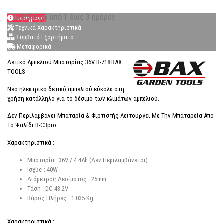
Διαθέσιμο από 1 έως 3 ημέρες
Περιγραφή
Τεχνικά Χαρακτηριστικά
Συμβατά Εξαρτήματα
Μεταφορικά
Δετικό Αμπελιού Μπαταρίας 36V B-718 BAX
TOOLS
Νέο ηλεκτρικό δετικό αμπελιού εύκολο στη
χρήση κατάλληλο για το δέσιμο των κλιμάτων αμπελιού.
Δεν Περιλαμβανει Μπαταρία & Φιρτιστής Λειτουργεί Με Την Μπαταρεία Απο
Το Ψαλίδι B-C3pro
Χαρακτηριστικά :
Μπαταρία : 36V / 4.4Ah (Δεν Περιλαμβάνεται)
Ισχύς : 40W
Διάμετρος Δεσίματος : 25mm
Τάση : DC 43.2V
Βάρος Πλήρες : 1.035 Kg
Χαρακτηριστικά :